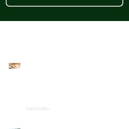
BEAUTÉ
Top 10 des
parfums femme
en 2026 :
Découvrez le
parfum femme
So Delicious et
ses alternatives
Lire la suite »