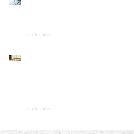
Les meilleurs
soins
dermatologiques
pour peau
grasse
Lire la suite »
Découvrir La
Roulotte à
Savon à
Serrières-en-
Chautagne : des
savons
artisanaux
authentiques
Lire la suite »