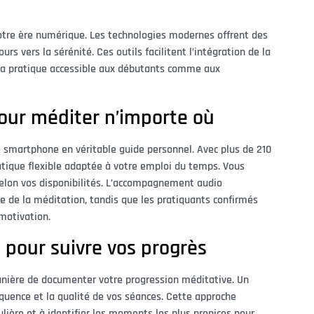
otre ère numérique. Les technologies modernes offrent des
s vers la sérénité. Ces outils facilitent l’intégration de la
 la pratique accessible aux débutants comme aux
pour méditer n’importe où
 smartphone en véritable guide personnel. Avec plus de 210
atique flexible adaptée à votre emploi du temps. Vous
selon vos disponibilités. L’accompagnement audio
e de la méditation, tandis que les pratiquants confirmés
 motivation.
 pour suivre vos progrès
anière de documenter votre progression méditative. Un
réquence et la qualité de vos séances. Cette approche
lière et à identifier les moments les plus propices pour